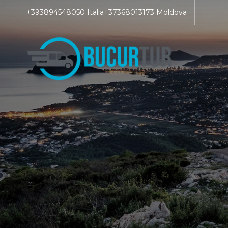
+393894548050 Italia
+37368013173 Moldova