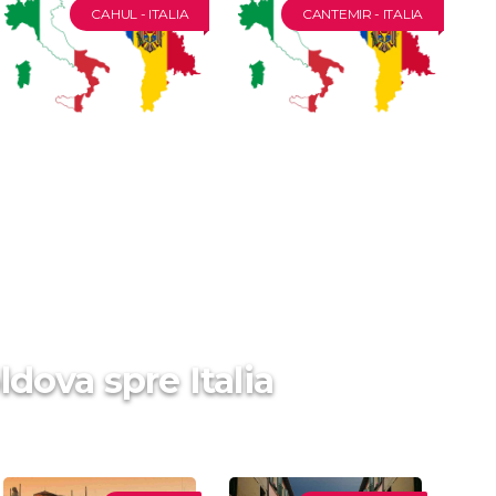
CAHUL - ITALIA
CANTEMIR - ITALIA
ldova spre Italia