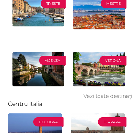
TRIESTE
MESTRE
VICENZA
VERONA
Vezi toate destinații
Centru Italia
BOLOGNA
FERRARA