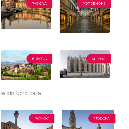
PADOVA
PORDENONE
BRESCIA
MILANO
le din Nord Italia
ROVIGO
MODENA