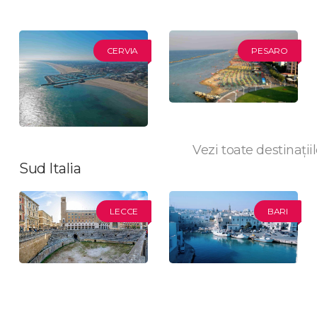
CERVIA
PESARO
Vezi toate destinațiil
Sud Italia
LECCE
BARI