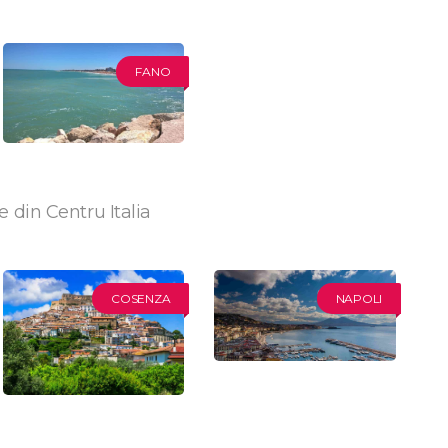
FANO
e din Centru Italia
COSENZA
NAPOLI