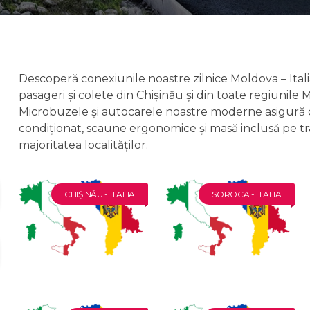
Descoperă conexiunile noastre zilnice Moldova – Ital
pasageri și colete din Chișinău și din toate regiunile 
Microbuzele și autocarele noastre moderne asigură co
condiționat, scaune ergonomice și masă inclusă pe tra
majoritatea localităților.
CHIȘINĂU - ITALIA
SOROCA - ITALIA