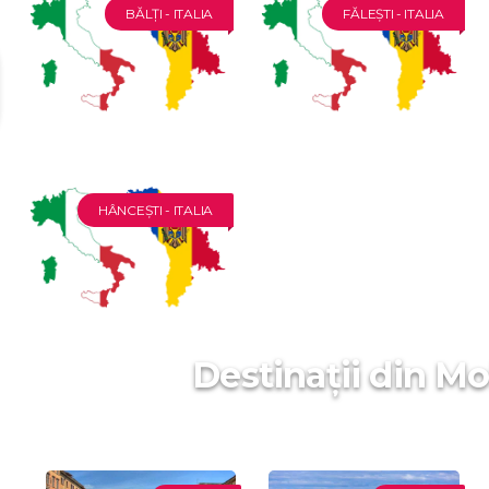
BĂLȚI - ITALIA
FĂLEȘTI - ITALIA
HÂNCEȘTI - ITALIA
Destinații din Mo