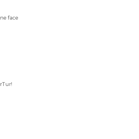
 ne face
rTur!