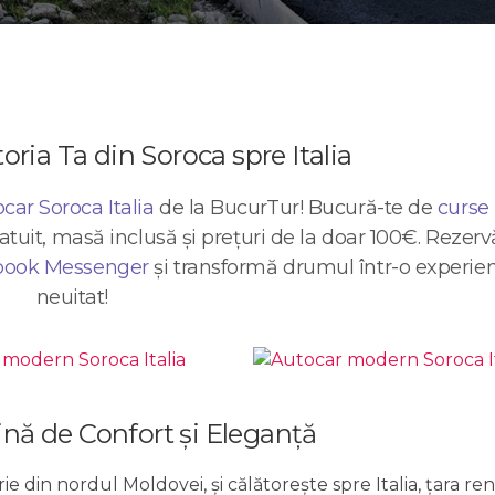
oria Ta din Soroca spre Italia
car Soroca Italia
de la BucurTur! Bucură-te de
curse 
uit, masă inclusă și prețuri de la doar 100€. Rezervă
book Messenger
și transformă drumul într-o experie
neuitat!
ină de Confort și Eleganță
ie din nordul Moldovei, și călătorește spre Italia, țara r