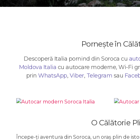
Pornește în Călăt
Descoperă Italia pornind din Soroca cu
auto
Moldova Italia
cu autocare moderne, Wi-Fi grat
prin
WhatsApp
,
Viber
,
Telegram
sau
Face
O Călătorie Pl
Începe-ți aventura din Soroca, un oraș plin de istor