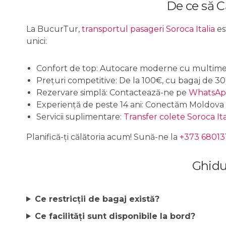
De ce să C
La BucurTur,
transportul pasageri Soroca Italia
es
unici:
Confort de top
: Autocare moderne cu multimed
Prețuri competitive
: De la 100€, cu bagaj de 30
Rezervare simplă
: Contactează-ne pe
WhatsA
Experiență de peste 14 ani
: Conectăm Moldova c
Servicii suplimentare
:
Transfer colete Soroca Ita
Planifică-ți călătoria acum! Sună-ne la
+373 68013
Ghidu
Ce restricții de bagaj există?
Ce facilități sunt disponibile la bord?