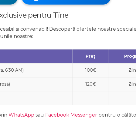
xclusive pentru Tine
cesibil și convenabil! Descoperă ofertele noastre speciale
iunile noastre:
Preț
Prog
a, 6:30 AM)
100€
Ziln
resă)
120€
Ziln
rin
WhatsApp
sau
Facebook Messenger
pentru o călăto