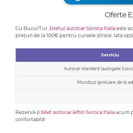
Oferte E
Cu BucurTur,
biletul autocar Soroca Italia
este ac
prețuri de la 100€ pentru cursele zilnice. Iată opț
Serviciu
Autocar standard (autogara Soroc
Microbuz (preluare de la ad
Rezervă-ți
bilet autocar ieftin Soroca Italia
acum p
confortabilă!