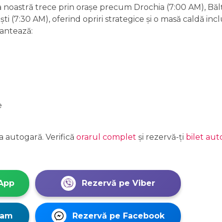
a noastră trece prin orașe precum Drochia (7:00 AM), Bălț
i (7:30 AM), oferind opriri strategice și o masă caldă incl
antează:
e
a autogară. Verifică
orarul complet
și rezervă-ți
bilet aut
App
Rezervă pe Viber
ram
Rezervă pe Facebook