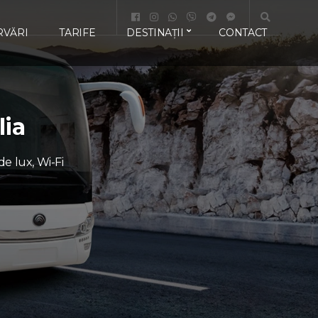
RVĂRI
TARIFE
DESTINAȚII
CONTACT
lia
de lux, Wi-Fi