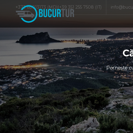
+373 68013173 (MD)
|
+39 351 255 7508 (IT)
info@bucu
Că
Pornește 