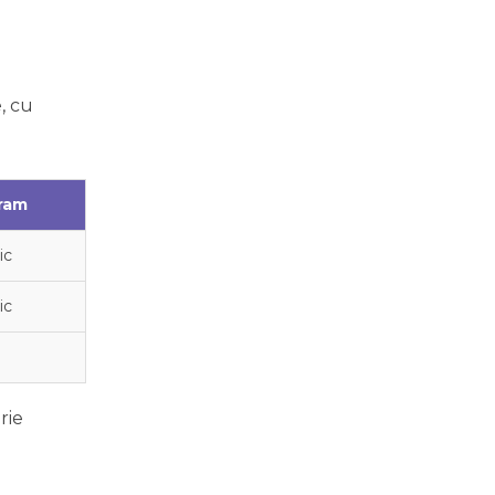
, cu
ram
ic
ic
rie