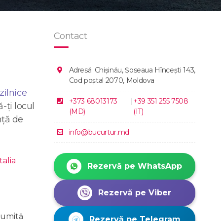
Contact
Adresă: Chișinău, Șoseaua Hînceşti 143,
Cod poștal 2070, Moldova
zilnice
+373 68013173
|
+39 351 255 7508
-ți locul
(MD)
(IT)
nță de
info@bucurtur.md
Rezervă pe WhatsApp
Rezervă pe Viber
enumită
Rezervă pe Telegram