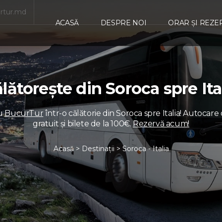
rtur.md
ACASĂ
DESPRE NOI
ORAR ȘI REZE
lătorește din Soroca spre Ita
cu
BucurTur
într-o călătorie din Soroca spre Italia! Autocare 
gratuit și bilete de la 100€.
Rezervă acum!
Acasă
>
Destinații
> Soroca - Italia