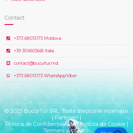
Contact
+373 68013173 Moldova
+39 3516925665 Italia
contact@bucurtur.md
+373 68013173 WhatsApp/Viber
© 2025 BucurTur SRL. Toate drepturile rezervate.
|
Parteneri
|
Politica de Confidențialitate
|
Politica de Cookie
|
Termeni și condiții