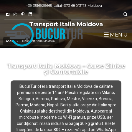
+39 3516925665 Italia
|
+373 68013173 Moldova
Transport Italia Moldova
MENIU
Acasă
>
Transport Italia Moldova
Transport Italia Moldova – Curse Zilnice
și Confortabile
BucurTur oferă
transport Italia Moldova
de calitate
premium de peste 14 ani! Plecări regulate din Milano,
Bologna, Verona, Padova, Mestre, Vicenza, Brescia,
Parma, Modena, Napoli, Bari și alte orașe din Italia spre
Chișinău și alte destinații din Moldova. Autocare și
microbuze moderne cu Wi-Fi gratuit, prize USB, aer
condiționat, masă inclusă și bagaj 30 kg gratuit. Bilete
începând de la doar 80€ – rezervă rapid pe WhatsApp