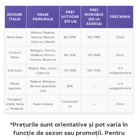
PREȚ
PREȚ
REGIUNE
ORAȘE
MICROBUZ
AUTOCAR
FRECVENȚĂ
ITALIA
PRINCIPALE
(DE LA
(DE LA)
ADRESĂ)
Milano, Padova,
Nord Italia
Verona, Brescia,
80–100€
100–130€
Zilnic
Vicenza, Mestre
Bologna, Parma,
Centrul
Modena, Rimini,
85–110€
110–140€
Zilnic
Italiei
Ferrara, Ravenna
Napoli, Bari, Lecce,
3–5
Sud Italia
110–150€
130–170€
Cosenza
ori/săptămână
Padova, Bologna,
Oferte
2–3
Verona (selectate
80€
—
speciale
ori/săptămână
zile)
Transport
Contactați-
colete Italia
Toate orașele
—
Zilnic
ne
→ Moldova
*Prețurile sunt orientative și pot varia în
funcție de sezon sau promoții. Pentru