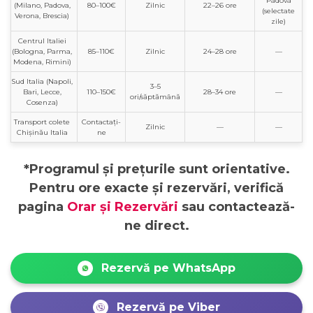
Padova
(Milano, Padova,
80–100€
Zilnic
22–26 ore
(selectate
Verona, Brescia)
zile)
Centrul Italiei
(Bologna, Parma,
85–110€
Zilnic
24–28 ore
—
Modena, Rimini)
Sud Italia (Napoli,
3–5
Bari, Lecce,
110–150€
28–34 ore
—
ori/săptămână
Cosenza)
Transport colete
Contactați-
Zilnic
—
—
Chișinău Italia
ne
*Programul și prețurile sunt orientative.
Pentru ore exacte și rezervări, verifică
pagina
Orar și Rezervări
sau contactează-
ne direct.
Rezervă pe WhatsApp
Rezervă pe Viber