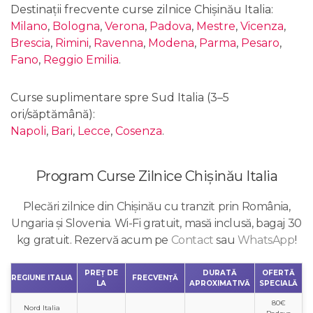
Destinații frecvente curse zilnice Chișinău Italia:
Milano
,
Bologna
,
Verona
,
Padova
,
Mestre
,
Vicenza
,
Brescia
,
Rimini
,
Ravenna
,
Modena
,
Parma
,
Pesaro
,
Fano
,
Reggio Emilia
.
Curse suplimentare spre Sud Italia (3–5
ori/săptămână):
Napoli
,
Bari
,
Lecce
,
Cosenza
.
Program Curse Zilnice Chișinău Italia
Plecări zilnice din Chișinău cu tranzit prin România,
Ungaria și Slovenia. Wi-Fi gratuit, masă inclusă, bagaj 30
kg gratuit. Rezervă acum pe
Contact
sau
WhatsApp
!
PREȚ DE
DURATĂ
OFERTĂ
REGIUNE ITALIA
FRECVENȚĂ
LA
APROXIMATIVĂ
SPECIALĂ
80€
Nord Italia