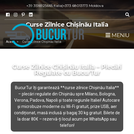
+39 3516925665 Italia
|
+373 68013173 Moldova
Curse Zilnice Chișinău Italia
MENIU
Acasă
>
Curse Zilnice Chișinău Italia
Curse Zilnice Chișinău Italia – Plecări
Regulate cu BucurTur
BucurTur îți garantează **curse zilnice Chișinău Italia**
– plecări regulate din Chișinău spre Milano, Bologna,
Verona, Padova, Napoli și toate regiunile Italiei! Autocare
și microbuze moderne cu Wi-Fi gratuit, prize USB, aer
condiționat, masă inclusă și bagaj 30 kg gratuit. Bilete de
la doar
80€
– rezervă-ți locul acum pe WhatsApp sau
telefon!